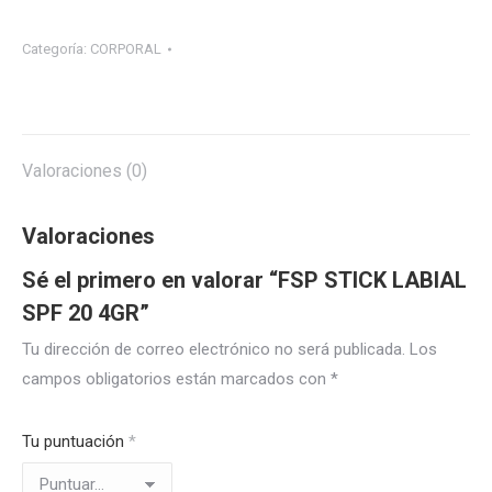
LABIAL
SPF
Categoría:
CORPORAL
20
4GR
quantity
Valoraciones (0)
Valoraciones
Sé el primero en valorar “FSP STICK LABIAL
SPF 20 4GR”
Tu dirección de correo electrónico no será publicada.
Los
campos obligatorios están marcados con
*
Tu puntuación
*