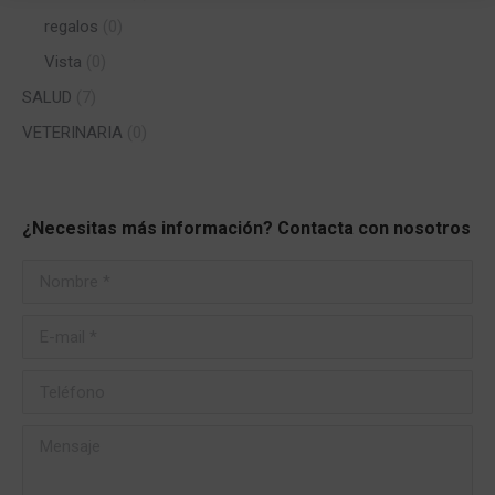
regalos
(0)
Vista
(0)
SALUD
(7)
VETERINARIA
(0)
¿Necesitas más información? Contacta con nosotros
Nombre *
E-mail *
Teléfono
Mensaje