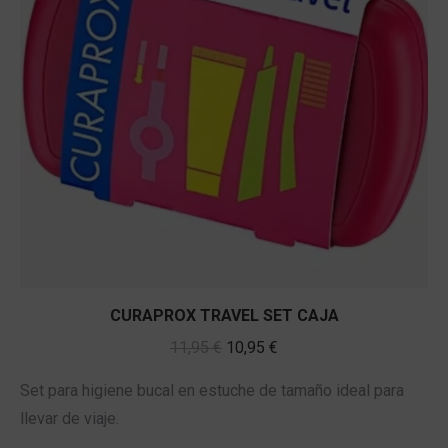
CURAPROX TRAVEL SET CAJA
El
El
11,95
€
10,95
€
precio
precio
Set para higiene bucal en estuche de tamaño ideal para
original
actual
llevar de viaje.
era:
es: