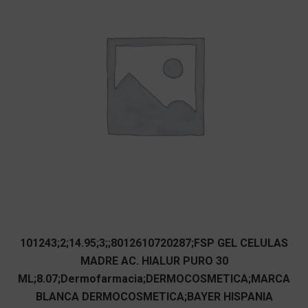
101243;2;14.95;3;;8012610720287;FSP GEL CELULAS
MADRE AC. HIALUR PURO 30
ML;8.07;Dermofarmacia;DERMOCOSMETICA;MARCA
BLANCA DERMOCOSMETICA;BAYER HISPANIA