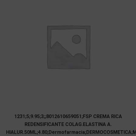
1231;5;9.95;3;;8012610659051;FSP CREMA RICA
REDENSIFICANTE COLAG.ELASTINA A.
HIALUR.50ML;4.80;Dermofarmacia;DERMOCOSMETICA;