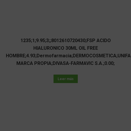
1235;1;9.95;3;;8012610720430;FSP ACIDO
HIALURONICO 30ML OIL FREE
HOMBRE;4.93;Dermofarmacia;DERMOCOSMETICA;UNIF
MARCA PROPIA;DIVASA-FARMAVIC S.A.;0.00;
Leer más