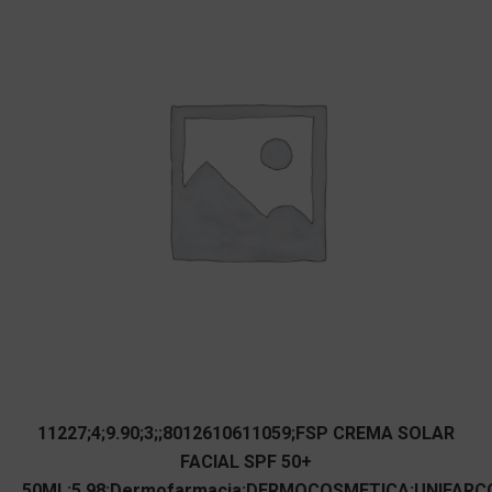
11227;4;9.90;3;;8012610611059;FSP CREMA SOLAR
FACIAL SPF 50+
50ML;5.98;Dermofarmacia;DERMOCOSMETICA;UNIFARC