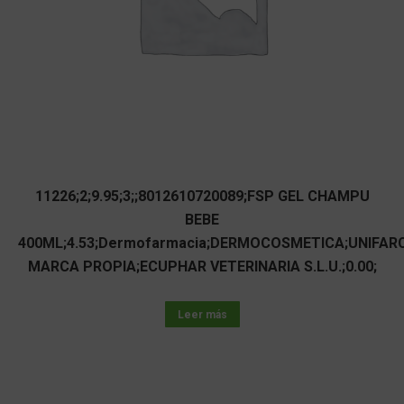
11226;2;9.95;3;;8012610720089;FSP GEL CHAMPU
BEBE
400ML;4.53;Dermofarmacia;DERMOCOSMETICA;UNIFAR
MARCA PROPIA;ECUPHAR VETERINARIA S.L.U.;0.00;
Leer más