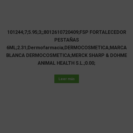
101244;7;5.95;3;;8012610720409;FSP FORTALECEDOR
PESTAÑAS
6ML;2.31;Dermofarmacia;DERMOCOSMETICA;MARCA
BLANCA DERMOCOSMETICA;MERCK SHARP & DOHME
ANIMAL HEALTH S.L.;0.00;
Leer más