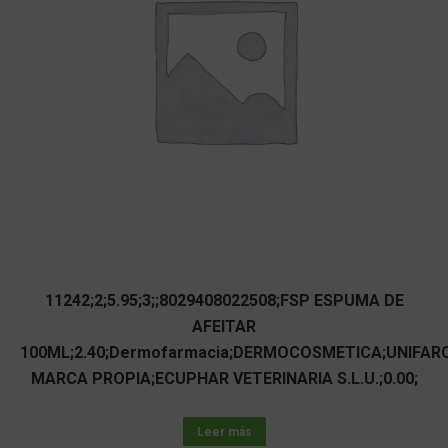
11242;2;5.95;3;;8029408022508;FSP ESPUMA DE
AFEITAR
100ML;2.40;Dermofarmacia;DERMOCOSMETICA;UNIFAR
MARCA PROPIA;ECUPHAR VETERINARIA S.L.U.;0.00;
Leer más