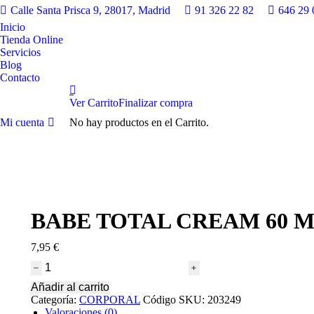
Calle Santa Prisca 9, 28017, Madrid
91 326 22 82
646 29 
Inicio
Tienda Online
Servicios
Blog
Contacto
Ver Carrito
Finalizar compra
Mi cuenta
No hay productos en el Carrito.
BABE TOTAL CREAM 60 
7,95
€
BABE
TOTAL
Añadir al carrito
CREAM
Categoría:
CORPORAL
Código SKU:
203249
60
Valoraciones (0)