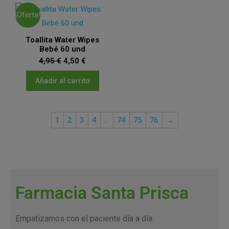
¡Oferta!
Toallita Water Wipes
Bebé 60 und
4,95
€
4,50
€
Añadir al carrito
1
2
3
4
…
74
75
76
→
Farmacia Santa Prisca
Empatizamos con el paciente día a día.