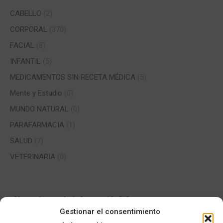
CABELLO
(2)
CORPORAL
(370)
FACIAL
(8)
INFANTIL
(5)
MEDICAMENTOS SIN RECETA MÉDICA
(5)
Mente y Estudio
(0)
MUNDO NATURAL
(0)
PARAFARMACIA
(1)
SALUD
(7)
VETERINARIA
(0)
¿Necesitas más información? Contacta con nosotros
Gestionar el consentimiento
Nombre *