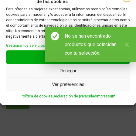
de las cookies
Para ofrecer las mejores experiencias, utilizamos tecnologías como las
E-mail *
cookies para almacenar y/o acceder a la información del dispositivo. El
consentimiento de estas tecnologías nos permitirá procesar datos como
el comportamiento de navegación o las identificaciones únicas en este
Teléfono
sitio. No consentir o retirar el consentimiento, puede afectar
No se han encontrado
negativamente a ciertas características y funciones.
Mensaje
productos que coincidan
Gestionar los servicios
con tu selección.
Aceptar
Denegar
Al utilizar este formulario, acepta que este sitio web almacene y
Ver preferencias
maneje sus datos.
Política de cookies
Declaración de privacidad
Impressum
Enviar