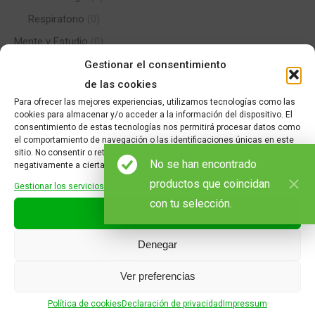
Respiratorio
(0)
Mente y Estudio
(0)
MUNDO NATURAL
(0)
Gestionar el consentimiento
de las cookies
PARAFARMACIA
(1)
Para ofrecer las mejores experiencias, utilizamos tecnologías como las
SALUD
(7)
cookies para almacenar y/o acceder a la información del dispositivo. El
consentimiento de estas tecnologías nos permitirá procesar datos como
VETERINARIA
(0)
el comportamiento de navegación o las identificaciones únicas en este
sitio. No consentir o retirar el consentimiento, puede afectar
No se han encontrado
negativamente a ciertas características y funciones.
productos que coincidan
Gestionar los servicios
¿Necesitas más información? Contacta con nosotros
con tu selección.
Aceptar
Nombre *
Denegar
E-mail *
Ver preferencias
Teléfono
Política de cookies
Declaración de privacidad
Impressum