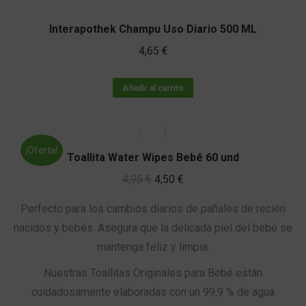
Interapothek Champu Uso Diario 500 ML
4,65
€
Añadir al carrito
¡Oferta!
Toallita Water Wipes Bebé 60 und
El
El
4,95
€
4,50
€
precio
precio
Perfecto para los cambios diarios de pañales de recién
original
actual
nacidos y bebés. Asegura que la delicada piel del bebé se
era:
es:
mantenga feliz y limpia.
4,95 €.
4,50 €.
Nuestras Toallitas Originales para Bebé están
cuidadosamente elaboradas con un 99,9 % de agua