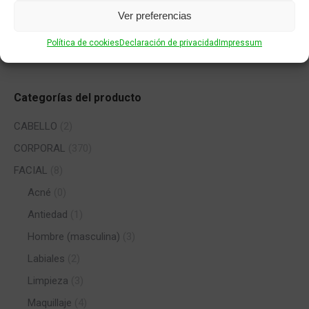
Buscar productos
Ver preferencias
Política de cookies
Declaración de privacidad
Impressum
Categorías del producto
CABELLO
(2)
CORPORAL
(370)
FACIAL
(8)
Acné
(0)
Antiedad
(1)
Hombre (masculina)
(3)
Labiales
(2)
Limpieza
(3)
Maquillaje
(4)