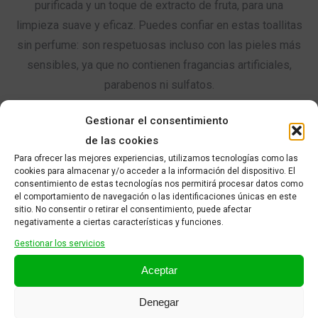
purificada y un toque de extracto de fruta, para una
limpieza suave y eficaz. Puedes confiar en estas toallitas
sin perfume: son respetuosas incluso con las pieles más
sensibles, ya que no contienen fragancias artificiales,
parabenos ni sulfatos.
Gestionar el consentimiento
WaterWipes no utiliza plástico como ingrediente en la fabricación de sus
de las cookies
toallitas. Sin embargo, el envase está hecho de film plástico y los
Para ofrecer las mejores experiencias, utilizamos tecnologías como las
cookies para almacenar y/o acceder a la información del dispositivo. El
microplásticos son omnipresentes en el medio ambiente, lo que significa
consentimiento de estas tecnologías nos permitirá procesar datos como
que pueden estar presentes trazas de microplásticos en el producto
el comportamiento de navegación o las identificaciones únicas en este
sitio. No consentir o retirar el consentimiento, puede afectar
final.
negativamente a ciertas características y funciones.
Gestionar los servicios
Añadir al carrito
Aceptar
Denegar