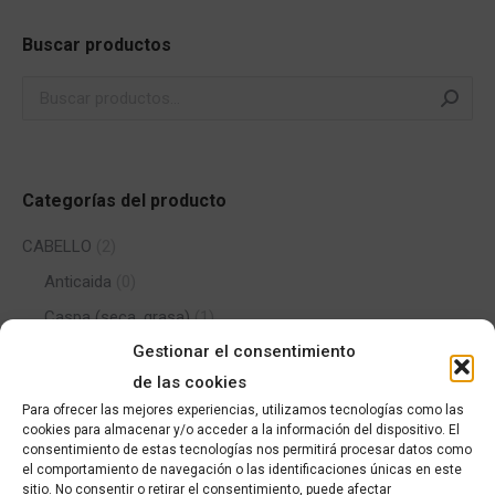
Buscar productos
Categorías del producto
CABELLO
(2)
Anticaida
(0)
Caspa (seca, grasa)
(1)
Gestionar el consentimiento
Champú (todo tipo de cabellos) cuidado
(1)
de las cookies
Mascarilla
(0)
Para ofrecer las mejores experiencias, utilizamos tecnologías como las
CORPORAL
(370)
cookies para almacenar y/o acceder a la información del dispositivo. El
consentimiento de estas tecnologías nos permitirá procesar datos como
FACIAL
(8)
el comportamiento de navegación o las identificaciones únicas en este
sitio. No consentir o retirar el consentimiento, puede afectar
INFANTIL
(5)