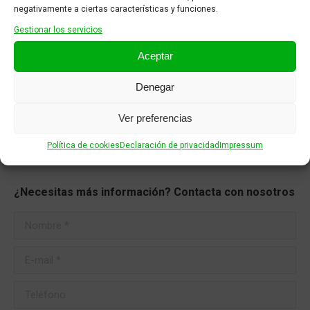
negativamente a ciertas características y funciones.
MEDICAMENTOS SIN RECETA MÉDICA
(5)
Gestionar los servicios
Mente y Estudio
(0)
Aceptar
MUNDO NATURAL
(0)
Denegar
PARAFARMACIA
(1)
SALUD
(7)
Ver preferencias
VETERINARIA
(0)
Política de cookies
Declaración de privacidad
Impressum
¿Necesitas más información? Contacta con nosotros
Nombre *
E-mail *
Teléfono