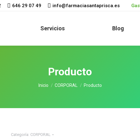
2
646 29 07 49
info@farmaciasantaprisca.es
Gast
Servicios
Blog
Producto
Estás aquí:
Inicio
CORPORAL
Producto
Categoría:
CORPORAL