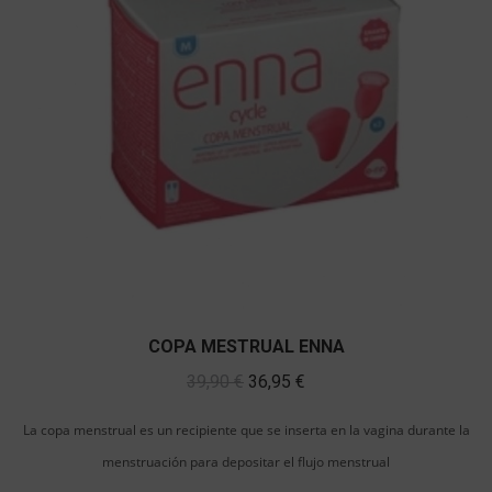
COPA MESTRUAL ENNA
El
El
39,90
€
36,95
€
precio
precio
La copa menstrual es un recipiente que se inserta en la vagina durante la
original
actual
menstruación para depositar el flujo menstrual
era:
es: