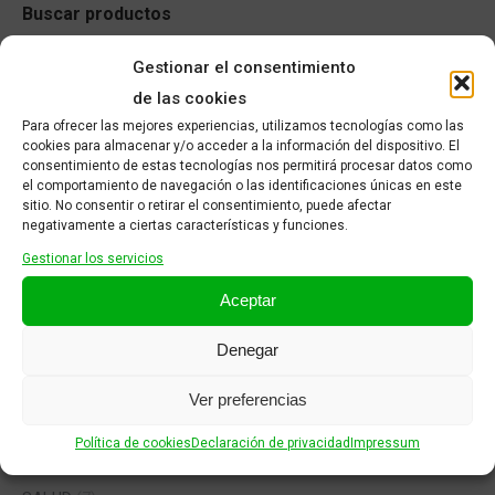
Buscar productos
Gestionar el consentimiento
de las cookies
Para ofrecer las mejores experiencias, utilizamos tecnologías como las
cookies para almacenar y/o acceder a la información del dispositivo. El
consentimiento de estas tecnologías nos permitirá procesar datos como
Categorías del producto
el comportamiento de navegación o las identificaciones únicas en este
sitio. No consentir o retirar el consentimiento, puede afectar
CABELLO
(2)
negativamente a ciertas características y funciones.
CORPORAL
(370)
Gestionar los servicios
FACIAL
(8)
Aceptar
INFANTIL
(5)
Denegar
MEDICAMENTOS SIN RECETA MÉDICA
(5)
Mente y Estudio
(0)
Ver preferencias
MUNDO NATURAL
(0)
Política de cookies
Declaración de privacidad
Impressum
PARAFARMACIA
(1)