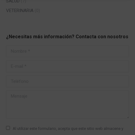
SALUD
(7)
VETERINARIA
(0)
¿Necesitas más información? Contacta con nosotros
Nombre *
E-mail *
Teléfono
Mensaje
Al utilizar este formulario, acepta que este sitio web almacene y