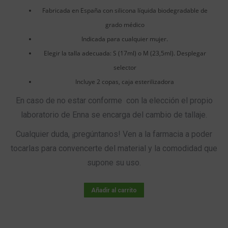
39,90 €.
36,95 €.
Fabricada en España con silicona líquida biodegradable de
grado médico
Indicada para cualquier mujer.
Elegir la talla adecuada: S (17ml) o M (23,5ml). Desplegar
selector
Incluye 2 copas, caja esterilizadora
En caso de no estar conforme con la elección el propio
laboratorio de Enna se encarga del cambio de tallaje.
Cualquier duda, ¡pregúntanos! Ven a la farmacia a poder
tocarlas para convencerte del material y la comodidad que
supone su uso.
Añadir al carrito