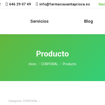
2
646 29 07 49
info@farmaciasantaprisca.es
Gast
Servicios
Blog
Producto
Estás aquí:
Inicio
CORPORAL
Producto
Categoría:
CORPORAL