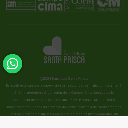
@2021 Farmacia Santa Prisca
Esta web está sujeta a la supervisión de la autoridad sanitaria competente (D.
G. De Inspección y Ordenación de la Consejería de Sanidad de la
Comunidad de Madrid, Calle Aduana nº 29, 4ª planta - Madrid 28013),
habiendo comunicado su actividad de venta a distancia de medicamentos
de uso humano no sujetos a prescripción médica (medicamentos sin
receta) a fecha de 1 de julio del 2015.