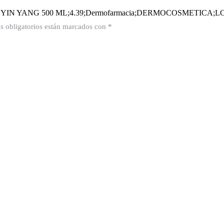
N JABON YIN YANG 500 ML;4.39;Dermofarmacia;DERMOCOSMETI
 obligatorios están marcados con
*