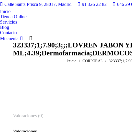
Calle Santa Prisca 9, 28017, Madrid
91 326 22 82
646 29 
Inicio
Tienda Online
Servicios
Blog
Contacto
Mi cuenta
323337;1;7.90;3;;;LOVREN JABON Y
ML;4.39;Dermofarmacia;DERMO
Estás aquí:
Inicio
CORPORAL
323337;1;7.
Valoraciones (0)
Valoraciones