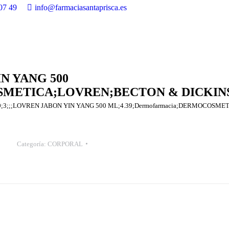
07 49
info@farmaciasantaprisca.es
IN YANG 500
COSMETICA;LOVREN;BECTON & DICKI
90;3;;;LOVREN JABON YIN YANG 500 ML;4.39;Dermofarmacia;DERMOCOS
Categoría:
CORPORAL