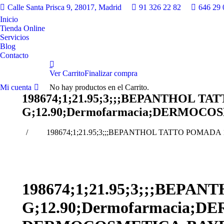
Calle Santa Prisca 9, 28017, Madrid
91 326 22 82
646 29 
Inicio
Tienda Online
Servicios
Blog
Contacto
Ver Carrito
Finalizar compra
Mi cuenta
No hay productos en el Carrito.
198674;1;21.95;3;;;BEPANTHOL T
G;12.90;Dermofarmacia;DERMOC
Estás aquí:
198674;1;21.95;3;;;BEPANTHOL TATTO POMA
198674;1;21.95;3;;;BEPA
G;12.90;Dermofarmacia