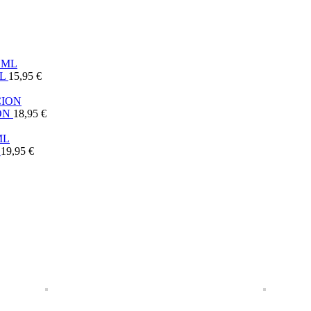
ML
15,95
€
ION
18,95
€
L
19,95
€