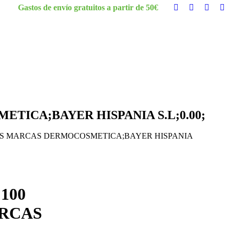
Gastos de envío gratuitos a partir de 50€
Facebook
Twitter
Instag
Y
page
page
page
pa
opens
opens
opens
op
in
in
in
in
new
new
new
n
window
window
windo
w
TICA;BAYER HISPANIA S.L;0.00;
;OTRAS MARCAS DERMOCOSMETICA;BAYER HISPANIA
100
ARCAS