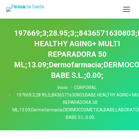
197669;3;28.95;3;;8436571630803
HEALTHY AGING+ MULTI
REPARADORA 50
ML;13.09;Dermofarmacia;DERMOC
BABE S.L.;0.00;
Estás aquí:
Inicio
CORPORAL
197669;3;28.95;3;;8436571630803;BABE HEALTHY AGING+ MU
REPARADORA 50
ML;13.09;Dermofarmacia;DERMOCOSMETICA;BABE;LABORATO
BABE S.L.;0.00;