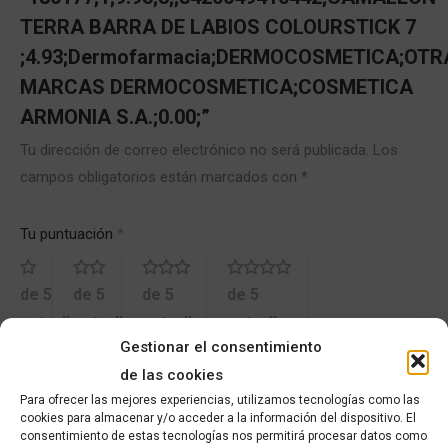
TERRA BARRA DE LABIOS COLOURSTICK 7
;4.93;Dermofarmacia;DERMOCOSMETICA;OTR
MARCAS DERMOCOSMETICA;COSMETICA
ARMONIA S.A.;0.00;”
Tu dirección de correo electrónico no será publicada.
Los
campos obligatorios están marcados con
*
Tu puntuación
*
de 5
de 5
de 5
de 5
estrellas
estrellas
estrellas
estrellas
Gestionar el consentimiento
de las cookies
de 5
Para ofrecer las mejores experiencias, utilizamos tecnologías como las
estrellas
cookies para almacenar y/o acceder a la información del dispositivo. El
consentimiento de estas tecnologías nos permitirá procesar datos como
Tu valoración
*