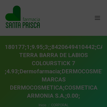
180177;1;9.95;3;;8420649410442;C
TERRA BARRA DE LABIOS
COLOURSTICK 7
;4.93;Dermofarmacia;DERMOCOSMET
MARCAS
DERMOCOSMETICA;COSMETICA
ARMONIA S.A.;0.00;
Estás aquí:
Inicio
CORPORAL