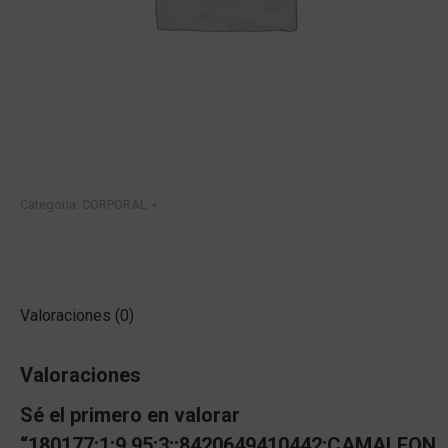
Categoría:
CORPORAL
Valoraciones (0)
Valoraciones
Sé el primero en valorar
“180177;1;9.95;3;;8420649410442;CAMALEON