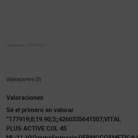
Categoría:
CORPORAL
Valoraciones (0)
Valoraciones
Sé el primero en valorar
“177919;8;19.90;3;;4260335641507;VITAL
PLUS ACTIVE COL 45
ML;11.10;Dermofarmacia;DERMOCOSMETICA