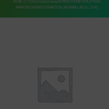
45 ML;11.10;Dermofarmacia;DERMOCOSMETICA;OTRAS
MARCAS DERMOCOSMETICA;LIBURNIA LAB S.L.;0.00;