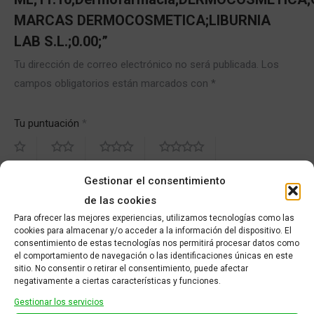
MARCAS DERMOCOSMETICA;LIBURNIA
LAB S.L.;0.00;”
Tu dirección de correo electrónico no será publicada.
Los
campos obligatorios están marcados con
*
Tu puntuación
*
de 5
de 5
de 5
de 5
Gestionar el consentimiento
estrellas
estrellas
estrellas
estrellas
de las cookies
Para ofrecer las mejores experiencias, utilizamos tecnologías como las
de 5
cookies para almacenar y/o acceder a la información del dispositivo. El
estrellas
consentimiento de estas tecnologías nos permitirá procesar datos como
el comportamiento de navegación o las identificaciones únicas en este
sitio. No consentir o retirar el consentimiento, puede afectar
Tu valoración
*
negativamente a ciertas características y funciones.
Gestionar los servicios