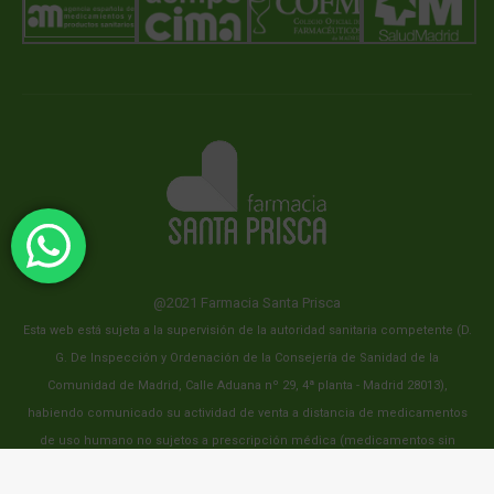
@2021 Farmacia Santa Prisca
Esta web está sujeta a la supervisión de la autoridad sanitaria competente (D.
G. De Inspección y Ordenación de la Consejería de Sanidad de la
Comunidad de Madrid, Calle Aduana nº 29, 4ª planta - Madrid 28013),
habiendo comunicado su actividad de venta a distancia de medicamentos
de uso humano no sujetos a prescripción médica (medicamentos sin
receta) a fecha de 1 de julio del 2015.